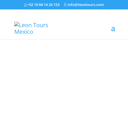
+52 19 84 14 26 153
info@leontours.com
Die Experten für Ihren Mexiko
Urlaub