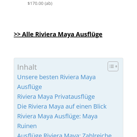
Bewertet mit
$
170.00
(ab)
von 5
5.00
von 5
>> Alle Riviera Maya Ausflüge
Inhalt
Unsere besten Riviera Maya
Ausflüge
Riviera Maya Privatausflüge
Die Riviera Maya auf einen Blick
Riviera Maya Ausflüge: Maya
Ruinen
Ausflüge Riviera Maya: Zahlreiche