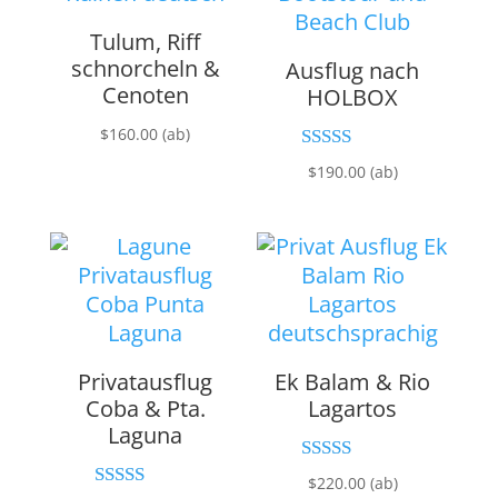
Tulum, Riff
schnorcheln &
Ausflug nach
Cenoten
HOLBOX
$
160.00
(ab)
Bewertet mit
$
190.00
(ab)
5.00
von 5
Privatausflug
Ek Balam & Rio
Coba & Pta.
Lagartos
Laguna
Bewertet mit
$
220.00
(ab)
5.00