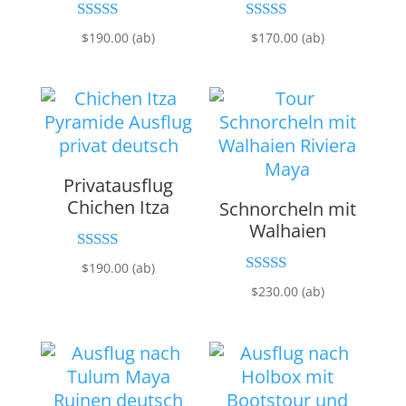
Bewertet mit
Bewertet mit
$
190.00
(ab)
$
170.00
(ab)
5.00
5.00
von 5
von 5
Privatausflug
Chichen Itza
Schnorcheln mit
Walhaien
Bewertet mit
$
190.00
(ab)
5.00
Bewertet mit
$
230.00
(ab)
von 5
5.00
von 5