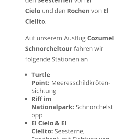
den
Seesternen
von
El
Cielo
und den
Rochen
von
El
Cielito
.
Auf unserem Ausflug
Cozumel
Schnorcheltour
fahren wir
folgende Stationen an
Turtle
Point:
Meeresschildkröten-
Sichtung
Riff im
Nationalpark:
Schnorchelst
opp
El Cielo & El
Cielito:
Seesterne,